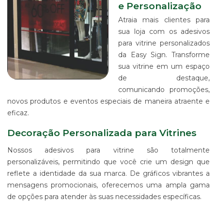
IMPRESSÃO
e Personalização
DIGITAL
Atraia mais clientes para
EM
LONA
sua loja com os adesivos
para vitrine personalizados
IMPRESSÃO
DIGITAL
da Easy Sign. Transforme
EM
sua vitrine em um espaço
PAPEL
de destaque,
IMPRESSÃO
comunicando promoções,
DIGITAL
novos produtos e eventos especiais de maneira atraente e
UV
eficaz.
EM
CHAPA
Decoração Personalizada para Vitrines
IMPRESSÃO
DIGITAL
Nossos adesivos para vitrine são totalmente
SUBLIMÁTICA
personalizáveis, permitindo que você crie um design que
EM
TECIDO
reflete a identidade da sua marca. De gráficos vibrantes a
mensagens promocionais, oferecemos uma ampla gama
IMPRESSÃO
DIGITAL
de opções para atender às suas necessidades específicas.
DTG
EM