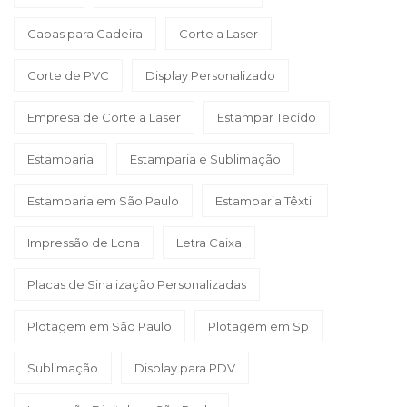
Capas para Cadeira
Corte a Laser
Corte de PVC
Display Personalizado
Empresa de Corte a Laser
Estampar Tecido
Estamparia
Estamparia e Sublimação
Estamparia em São Paulo
Estamparia Têxtil
Impressão de Lona
Letra Caixa
Placas de Sinalização Personalizadas
Plotagem em São Paulo
Plotagem em Sp
Sublimação
Display para PDV