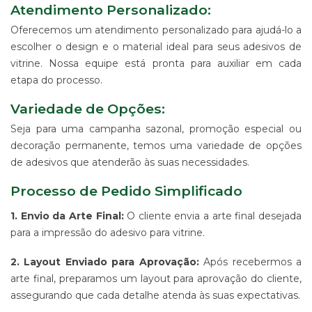
Atendimento Personalizado:
-
PDV
Oferecemos um atendimento personalizado para ajudá-lo a
ESTAMPARIA
escolher o design e o material ideal para seus adesivos de
DE
vitrine. Nossa equipe está pronta para auxiliar em cada
TECIDO
etapa do processo.
CORRIDO
E
Variedade de Opções:
CENTRALIZADO
Seja para uma campanha sazonal, promoção especial ou
ESTAMPARIA
DIGITAL
decoração permanente, temos uma variedade de opções
DE
de adesivos que atenderão às suas necessidades.
PRODUTO
EM
Processo de Pedido Simplificado
TECIDO
1. Envio da Arte Final:
O cliente envia a arte final desejada
IMPRESSÃO
DE
para a impressão do adesivo para vitrine.
SINALIZAÇÃO
"CATÁLOGOS"
2. Layout Enviado para Aprovação:
Após recebermos a
CONTATO
arte final, preparamos um layout para aprovação do cliente,
assegurando que cada detalhe atenda às suas expectativas.
TRABALHE
CONOSCO