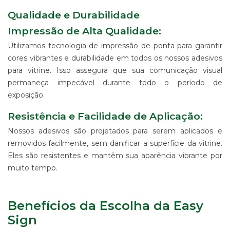
ALGODÃO
Qualidade e Durabilidade
SUPORTE
Impressão de Alta Qualidade:
PARA
BANNERS
Utilizamos tecnologia de impressão de ponta para garantir
WIND
cores vibrantes e durabilidade em todos os nossos adesivos
BANNER
para vitrine. Isso assegura que sua comunicação visual
ESTRUTURAS
permaneça impecável durante todo o período de
PARA
exposição.
PROPAGANDA
Resistência e Facilidade de Aplicação:
PRODUTO
PROMOCIONAL
Nossos adesivos são projetados para serem aplicados e
PARA
removidos facilmente, sem danificar a superfície da vitrine.
EVENTOS
E
Eles são resistentes e mantêm sua aparência vibrante por
EMPRESAS
muito tempo.
PRODUTO
PROMOCIONAL
PARA
Benefícios da Escolha da Easy
PONTO
Sign
DE
VENDA