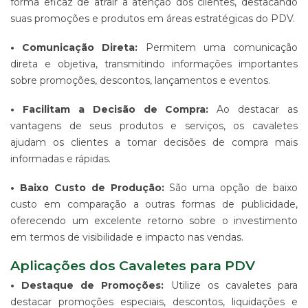
forma eficaz de atrair a atenção dos clientes, destacando
-
suas promoções e produtos em áreas estratégicas do PDV.
PDV
ESTAMPARIA
• Comunicação Direta:
Permitem uma comunicação
DE
direta e objetiva, transmitindo informações importantes
TECIDO
sobre promoções, descontos, lançamentos e eventos.
CORRIDO
E
CENTRALIZADO
• Facilitam a Decisão de Compra:
Ao destacar as
vantagens de seus produtos e serviços, os cavaletes
ESTAMPARIA
DIGITAL
ajudam os clientes a tomar decisões de compra mais
DE
informadas e rápidas.
PRODUTO
EM
• Baixo Custo de Produção:
São uma opção de baixo
TECIDO
custo em comparação a outras formas de publicidade,
IMPRESSÃO
oferecendo um excelente retorno sobre o investimento
DE
em termos de visibilidade e impacto nas vendas.
SINALIZAÇÃO
"CATÁLOGOS"
Aplicações dos Cavaletes para PDV
CONTATO
• Destaque de Promoções:
Utilize os cavaletes para
TRABALHE
destacar promoções especiais, descontos, liquidações e
CONOSCO