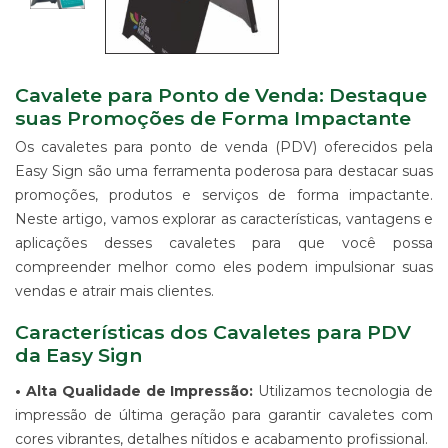
IMPRESSÃO
DIGITAL
EM
LONA
IMPRESSÃO
Cavalete para Ponto de Venda: Destaque
DIGITAL
suas Promoções de Forma Impactante
EM
Os cavaletes para ponto de venda (PDV) oferecidos pela
PAPEL
Easy Sign são uma ferramenta poderosa para destacar suas
IMPRESSÃO
promoções, produtos e serviços de forma impactante.
DIGITAL
UV
Neste artigo, vamos explorar as características, vantagens e
EM
aplicações desses cavaletes para que você possa
CHAPA
compreender melhor como eles podem impulsionar suas
IMPRESSÃO
vendas e atrair mais clientes.
DIGITAL
SUBLIMÁTICA
Características dos Cavaletes para PDV
EM
da Easy Sign
TECIDO
IMPRESSÃO
• Alta Qualidade de Impressão:
Utilizamos tecnologia de
DIGITAL
impressão de última geração para garantir cavaletes com
DTG
cores vibrantes, detalhes nítidos e acabamento profissional.
EM