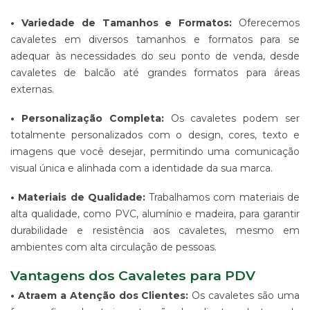
ALGODÃO
• Variedade de Tamanhos e Formatos:
Oferecemos
SUPORTE
cavaletes em diversos tamanhos e formatos para se
PARA
adequar às necessidades do seu ponto de venda, desde
BANNERS
cavaletes de balcão até grandes formatos para áreas
WIND
externas.
BANNER
ESTRUTURAS
• Personalização Completa:
Os cavaletes podem ser
PARA
totalmente personalizados com o design, cores, texto e
PROPAGANDA
imagens que você desejar, permitindo uma comunicação
PRODUTO
visual única e alinhada com a identidade da sua marca.
PROMOCIONAL
PARA
EVENTOS
• Materiais de Qualidade:
Trabalhamos com materiais de
E
alta qualidade, como PVC, alumínio e madeira, para garantir
EMPRESAS
durabilidade e resistência aos cavaletes, mesmo em
PRODUTO
ambientes com alta circulação de pessoas.
PROMOCIONAL
PARA
Vantagens dos Cavaletes para PDV
PONTO
DE
• Atraem a Atenção dos Clientes:
Os cavaletes são uma
VENDA