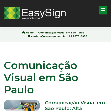
Pesquisar
Home
Comunicação Visual em São Paulo
contato@easysign.com.br
2673-8450
HOME
SOBRE
NÓS
Comunicação
BLOG
Visual em São
PRODUTOS
&
SERVIÇOS
Paulo
IMPRESSÃO
DIGITAL
EM
Comunicação Visual em
ADESIVO
São Paulo: Alta