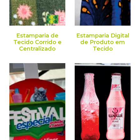
Estamparia de
Estamparia Digital
Tecido Corrido e
de Produto em
Centralizado
Tecido