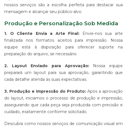
-
nossos serviços são a escolha perfeita para destacar sua
PDV
mensagem e alcançar seu público-alvo.
ESTAMPARIA
Produção e Personalização Sob Medida
DE
TECIDO
1. O Cliente Envia a Arte Final:
Envie-nos sua arte
CORRIDO
E
finalizada nos formatos aceitos para impressão. Nossa
CENTRALIZADO
equipe está à disposição para oferecer suporte na
ESTAMPARIA
preparação do arquivo, se necessário.
DIGITAL
DE
2. Layout Enviado para Aprovação:
Nossa equipe
PRODUTO
preparará um layout para sua aprovação, garantindo que
EM
cada detalhe atenda às suas expectativas.
TECIDO
IMPRESSÃO
3. Produção e Impressão do Produto:
Após a aprovação
DE
do layout, iniciamos o processo de produção e impressão,
SINALIZAÇÃO
"CATÁLOGOS"
assegurando que cada peça seja produzida com precisão e
cuidado, exatamente conforme solicitado.
CONTATO
TRABALHE
Descubra como nossos serviços de comunicação visual em
CONOSCO