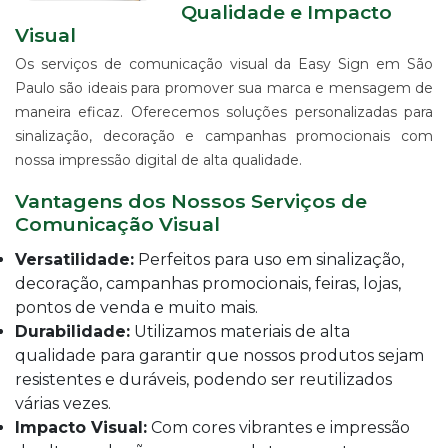
IMPRESSÃO
Qualidade e Impacto
DIGITAL
Visual
EM
LONA
Os serviços de comunicação visual da Easy Sign em São
Paulo são ideais para promover sua marca e mensagem de
IMPRESSÃO
DIGITAL
maneira eficaz. Oferecemos soluções personalizadas para
EM
sinalização, decoração e campanhas promocionais com
PAPEL
nossa impressão digital de alta qualidade.
IMPRESSÃO
DIGITAL
Vantagens dos Nossos Serviços de
UV
Comunicação Visual
EM
CHAPA
Versatilidade:
Perfeitos para uso em sinalização,
IMPRESSÃO
decoração, campanhas promocionais, feiras, lojas,
DIGITAL
pontos de venda e muito mais.
SUBLIMÁTICA
Durabilidade:
Utilizamos materiais de alta
EM
qualidade para garantir que nossos produtos sejam
TECIDO
resistentes e duráveis, podendo ser reutilizados
IMPRESSÃO
várias vezes.
DIGITAL
DTG
Impacto Visual:
Com cores vibrantes e impressão
EM