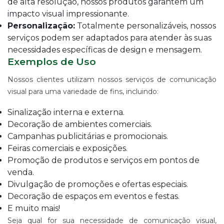
de alta resolução, nossos produtos garantem um
ALGODÃO
impacto visual impressionante.
SUPORTE
Personalização:
Totalmente personalizáveis, nossos
PARA
serviços podem ser adaptados para atender às suas
BANNERS
necessidades específicas de design e mensagem.
WIND
Exemplos de Uso
BANNER
ESTRUTURAS
Nossos clientes utilizam nossos serviços de comunicação
PARA
visual para uma variedade de fins, incluindo:
PROPAGANDA
Sinalização interna e externa.
PRODUTO
PROMOCIONAL
Decoração de ambientes comerciais.
PARA
Campanhas publicitárias e promocionais.
EVENTOS
Feiras comerciais e exposições.
E
Promoção de produtos e serviços em pontos de
EMPRESAS
venda.
PRODUTO
Divulgação de promoções e ofertas especiais.
PROMOCIONAL
PARA
Decoração de espaços em eventos e festas.
PONTO
E muito mais!
DE
Seja qual for sua necessidade de comunicação visual,
VENDA