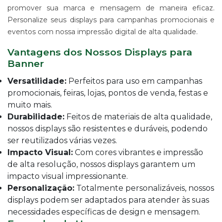
IMPRESSÃO
promover sua marca e mensagem de maneira eficaz.
DIGITAL
Personalize seus displays para campanhas promocionais e
EM
LONA
eventos com nossa impressão digital de alta qualidade.
IMPRESSÃO
Vantagens dos Nossos Displays para
DIGITAL
Banner
EM
PAPEL
Versatilidade:
Perfeitos para uso em campanhas
IMPRESSÃO
promocionais, feiras, lojas, pontos de venda, festas e
DIGITAL
muito mais.
UV
EM
Durabilidade:
Feitos de materiais de alta qualidade,
CHAPA
nossos displays são resistentes e duráveis, podendo
IMPRESSÃO
ser reutilizados várias vezes.
DIGITAL
Impacto Visual:
Com cores vibrantes e impressão
SUBLIMÁTICA
de alta resolução, nossos displays garantem um
EM
impacto visual impressionante.
TECIDO
Personalização:
Totalmente personalizáveis, nossos
IMPRESSÃO
displays podem ser adaptados para atender às suas
DIGITAL
DTG
necessidades específicas de design e mensagem.
EM