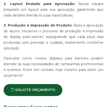
-
2. Layout Enviado para Aprovação:
Nossa equipe
PDV
preparará um layout para sua aprovação, garantindo que
ESTAMPARIA
cada detalhe atenda às suas expectativas.
DE
TECIDO
3. Produção e Impressão do Produto:
Após a aprovação
CORRIDO
do layout, iniciamos o processo de produção e impressão
E
do display para banner, assegurando que cada peça seja
CENTRALIZADO
produzida com precisão e cuidado, exatamente conforme
ESTAMPARIA
solicitado.
DIGITAL
DE
Descubra como nossos displays para banners podem
PRODUTO
EM
atender às suas necessidades de campanhas promocionais
TECIDO
e eventos. Entre em contato hoje mesmo para obter um
IMPRESSÃO
orçamento!
DE
SINALIZAÇÃO
"CATÁLOGOS"
SOLICITE ORÇAMENTO
CONTATO
TRABALHE
CONOSCO