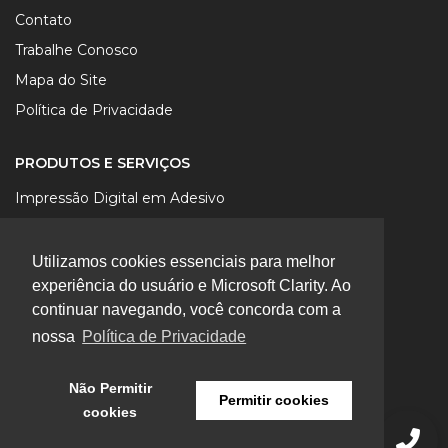
Contato
Trabalhe Conosco
Mapa do Site
Política de Privacidade
PRODUTOS E SERVIÇOS
Impressão Digital em Adesivo
Impressão Digital em Lona
Impressão Digital em Papel
Utilizamos cookies essenciais para melhor
experiência do usuário e Microsoft Clarity. Ao
Impressão Digital UV em Chapa
continuar navegando, você concorda com a
Impressão Digital Sublimática em Tecido
nossa
Política de Privacidade
Produtos Promocionais
Não Permitir
Permitir cookies
cookies
©
2026 Easy Sign Comunicação Visual. Todos os direitos