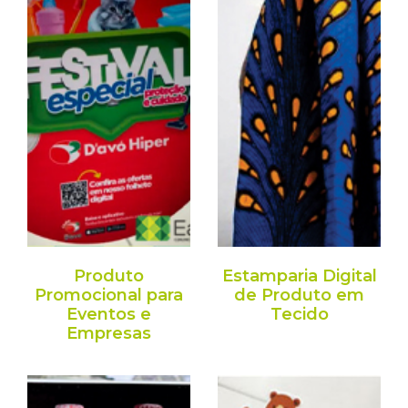
Produto
Estamparia Digital
Promocional para
de Produto em
Eventos e
Tecido
Empresas