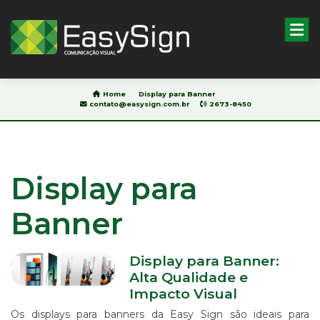
Pesquisar
Home
Display para Banner
contato@easysign.com.br
2673-8450
HOME
SOBRE
NÓS
Display para
BLOG
Banner
PRODUTOS
&
SERVIÇOS
Display para Banner:
IMPRESSÃO
DIGITAL
Alta Qualidade e
EM
Impacto Visual
ADESIVO
Os displays para banners da Easy Sign são ideais para