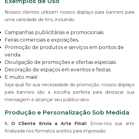
Exemplos de Uso
ALGODÃO
Nossos clientes utilizam nossos displays para banners para
SUPORTE
PARA
uma variedade de fins, incluindo:
BANNERS
Campanhas publicitárias e promocionais.
WIND
Feiras comerciais e exposições.
BANNER
Promoção de produtos e serviços em pontos de
ESTRUTURAS
venda.
PARA
PROPAGANDA
Divulgação de promoções e ofertas especiais.
Decoração de espaços em eventos e festas.
PRODUTO
PROMOCIONAL
E muito mais!
PARA
Seja qual for sua necessidade de promoção, nossos displays
EVENTOS
para banners são a escolha perfeita para destacar sua
E
EMPRESAS
mensagem e alcançar seu público-alvo.
PRODUTO
Produção e Personalização Sob Medida
PROMOCIONAL
PARA
1. O Cliente Envia a Arte Final:
Envie-nos sua arte
PONTO
finalizada nos formatos aceitos para impressão.
DE
VENDA