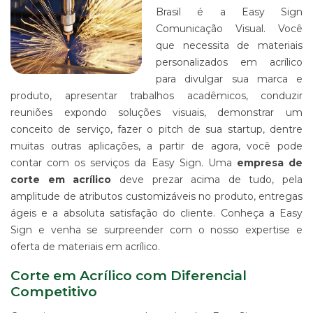
IMPRESSÃO
Brasil é a Easy Sign
DIGITAL
Comunicação Visual. Você
EM
LONA
que necessita de materiais
personalizados em acrílico
IMPRESSÃO
DIGITAL
para divulgar sua marca e
EM
produto, apresentar trabalhos acadêmicos, conduzir
PAPEL
reuniões expondo soluções visuais, demonstrar um
IMPRESSÃO
conceito de serviço, fazer o pitch de sua startup, dentre
DIGITAL
muitas outras aplicações, a partir de agora, você pode
UV
contar com os serviços da Easy Sign. Uma
EM
empresa de
CHAPA
corte em acrílico
deve prezar acima de tudo, pela
amplitude de atributos customizáveis no produto, entregas
IMPRESSÃO
DIGITAL
ágeis e a absoluta satisfação do cliente. Conheça a Easy
SUBLIMÁTICA
Sign e venha se surpreender com o nosso expertise e
EM
oferta de materiais em acrílico.
TECIDO
IMPRESSÃO
Corte em Acrílico com Diferencial
DIGITAL
Competitivo
DTG
EM