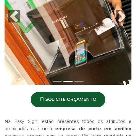
-
PDV
ESTAMPARIA
Previous
Voltar para o slide anterior
Next
Ir par
DE
TECIDO
CORRIDO
E
CENTRALIZADO
ESTAMPARIA
DIGITAL
DE
PRODUTO
EM
TECIDO
IMPRESSÃO
SOLICITE ORÇAMENTO
DE
SINALIZAÇÃO
"CATÁLOGOS"
CONTATO
Na Easy Sign, estão presentes todos os atributos e
predicados que uma
empresa de corte em acrílico
TRABALHE
CONOSCO