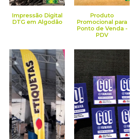
Impressão Digital
Produto
DTG em Algodão
Promocional para
Ponto de Venda -
PDV