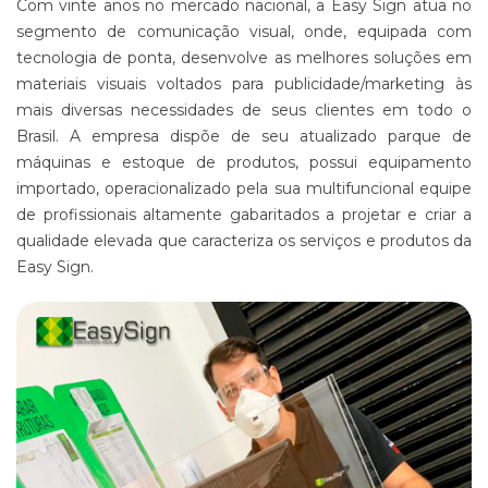
Com vinte anos no mercado nacional, a Easy Sign atua no
ALGODÃO
segmento de comunicação visual, onde, equipada com
SUPORTE
tecnologia de ponta, desenvolve as melhores soluções em
PARA
materiais visuais voltados para publicidade/marketing às
BANNERS
mais diversas necessidades de seus clientes em todo o
WIND
Brasil. A empresa dispõe de seu atualizado parque de
BANNER
máquinas e estoque de produtos, possui equipamento
ESTRUTURAS
importado, operacionalizado pela sua multifuncional equipe
PARA
PROPAGANDA
de profissionais altamente gabaritados a projetar e criar a
qualidade elevada que caracteriza os serviços e produtos da
PRODUTO
PROMOCIONAL
Easy Sign.
PARA
EVENTOS
E
EMPRESAS
PRODUTO
PROMOCIONAL
PARA
PONTO
DE
VENDA