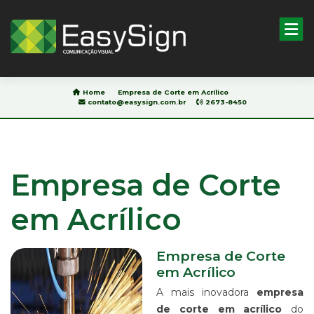
Pesquisar
Home
Empresa de Corte em Acrílico
contato@easysign.com.br
2673-8450
HOME
SOBRE
NÓS
Empresa de Corte
BLOG
em Acrílico
PRODUTOS
&
SERVIÇOS
Empresa de Corte
IMPRESSÃO
DIGITAL
em Acrílico
EM
A mais inovadora
empresa
ADESIVO
de corte em acrílico
do