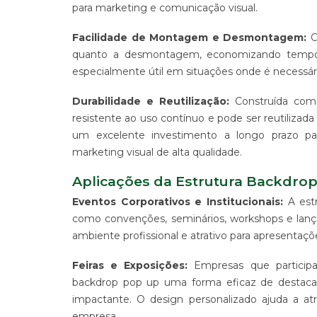
para marketing e comunicação visual.
-
PDV
Facilidade de Montagem e Desmontagem:
O
ESTAMPARIA
quanto a desmontagem, economizando tempo e
DE
especialmente útil em situações onde é necessári
TECIDO
CORRIDO
E
Durabilidade e Reutilização:
Construída com 
CENTRALIZADO
resistente ao uso contínuo e pode ser reutiliza
ESTAMPARIA
um excelente investimento a longo prazo pa
DIGITAL
marketing visual de alta qualidade.
DE
PRODUTO
Aplicações da Estrutura Backdro
EM
TECIDO
Eventos Corporativos e Institucionais:
A estr
como convenções, seminários, workshops e lanç
IMPRESSÃO
DE
ambiente profissional e atrativo para apresentaçõ
SINALIZAÇÃO
"CATÁLOGOS"
Feiras e Exposições:
Empresas que participa
CONTATO
backdrop pop up uma forma eficaz de destac
impactante. O design personalizado ajuda a atra
TRABALHE
CONOSCO
empresa.