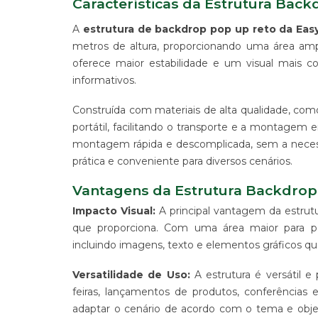
Características da Estrutura Bac
ALGODÃO
A
estrutura de backdrop pop up reto da Eas
SUPORTE
PARA
metros de altura, proporcionando uma área ampl
BANNERS
oferece maior estabilidade e um visual mais c
WIND
informativos.
BANNER
Construída com materiais de alta qualidade, como 
ESTRUTURAS
PARA
portátil, facilitando o transporte e a montagem
PROPAGANDA
montagem rápida e descomplicada, sem a necess
PRODUTO
prática e conveniente para diversos cenários.
PROMOCIONAL
PARA
Vantagens da Estrutura Backdrop
EVENTOS
Impacto Visual:
A principal vantagem da estrut
E
EMPRESAS
que proporciona. Com uma área maior para per
incluindo imagens, texto e elementos gráficos q
PRODUTO
PROMOCIONAL
Versatilidade de Uso:
A estrutura é versátil 
PARA
PONTO
feiras, lançamentos de produtos, conferências 
DE
adaptar o cenário de acordo com o tema e objet
VENDA