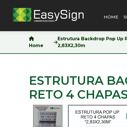
HOME
S
Pesquisar
Estrutura Backdrop Pop Up 
Home
2,83X2,30m
HOME
SOBRE
NÓS
ESTRUTURA BA
BLOG
PRODUTOS
RETO 4 CHAPAS
&
SERVIÇOS
IMPRESSÃO
DIGITAL
EM
ADESIVO