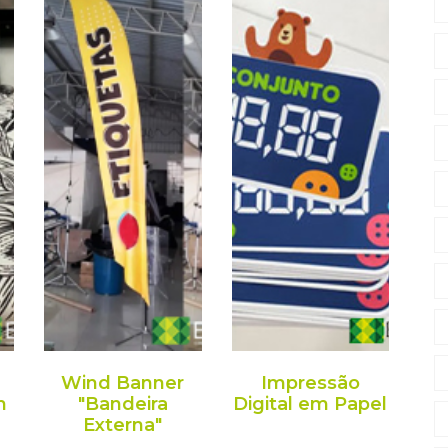
Wind Banner
Impressão
m
"Bandeira
Digital em Papel
Externa"