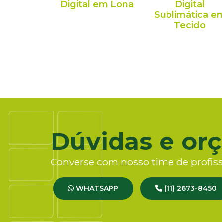
Digital em Lona
Digital
Sublimática e
Tecido
Dúvidas e or
Converse com nosso time de profiss
WHATSAPP
(11) 2673-8450