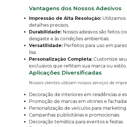
IMPRESSÃO
DIGITAL
Vantagens dos Nossos Adesivos
EM
LONA
Impressão de Alta Resolução:
Utilizamos 
detalhes precisos.
IMPRESSÃO
DIGITAL
Durabilidade:
Nossos adesivos são feitos co
EM
desgaste e às condições ambientais.
PAPEL
Versatilidade:
Perfeitos para uso em parede
IMPRESSÃO
lisa.
DIGITAL
Personalização Completa:
Customize seus
UV
exclusivos que reflitam sua marca ou estilo.
EM
CHAPA
Aplicações Diversificadas
IMPRESSÃO
Nossos clientes utilizam nossos serviços de impre
DIGITAL
SUBLIMÁTICA
Decoração de interiores em residências e esc
EM
TECIDO
Promoção de marcas em vitrines e fachadas
Personalização de veículos para marketing
IMPRESSÃO
DIGITAL
Campanhas publicitárias e promocionais.
DTG
Decoração temática para eventos e festas.
EM