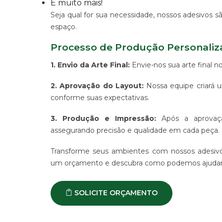
E muito mais!
ALGODÃO
Seja qual for sua necessidade, nossos adesivos sã
SUPORTE
espaço.
PARA
BANNERS
Processo de Produção Personali
WIND
BANNER
1. Envio da Arte Final:
Envie-nos sua arte final n
ESTRUTURAS
2. Aprovação do Layout:
Nossa equipe criará u
PARA
PROPAGANDA
conforme suas expectativas.
PRODUTO
3. Produção e Impressão:
Após a aprovaçã
PROMOCIONAL
PARA
assegurando precisão e qualidade em cada peça.
EVENTOS
E
Transforme seus ambientes com nossos adesivo
EMPRESAS
um orçamento e descubra como podemos ajudar a
PRODUTO
PROMOCIONAL
PARA
SOLICITE ORÇAMENTO
PONTO
DE
VENDA