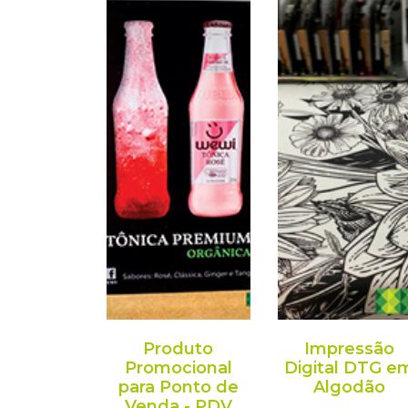
Produto
Impressão
Promocional
Digital DTG e
para Ponto de
Algodão
Venda - PDV