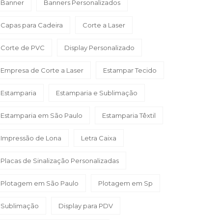
Banner
Banners Personalizados
Capas para Cadeira
Corte a Laser
Corte de PVC
Display Personalizado
Empresa de Corte a Laser
Estampar Tecido
Estamparia
Estamparia e Sublimação
Estamparia em São Paulo
Estamparia Têxtil
Impressão de Lona
Letra Caixa
Placas de Sinalização Personalizadas
Plotagem em São Paulo
Plotagem em Sp
Sublimação
Display para PDV