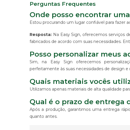
Perguntas Frequentes
-
PDV
Onde posso encontrar uma 
ESTAMPARIA
Estou procurando um lugar confiável para fazer 
DE
TECIDO
Resposta:
Na Easy Sign, oferecemos serviços de
CORRIDO
E
fabricados de acordo com suas necessidades. Ent
CENTRALIZADO
Posso personalizar meus a
ESTAMPARIA
DIGITAL
Sim, na Easy Sign oferecemos personaliza
DE
perfeitamente às suas necessidades de design 
PRODUTO
EM
Quais materiais vocês util
TECIDO
Utilizamos apenas materiais de alta qualidade par
IMPRESSÃO
DE
Qual é o prazo de entrega 
SINALIZAÇÃO
"CATÁLOGOS"
Após a produção, garantimos uma entrega rápi
CONTATO
quanto antes.
TRABALHE
CONOSCO