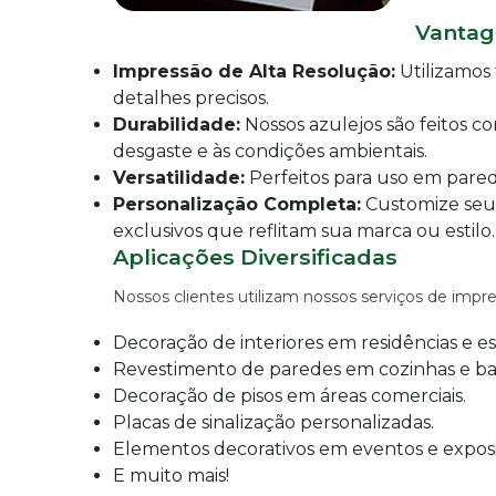
IMPRESSÃO
DIGITAL
Vantag
EM
LONA
Impressão de Alta Resolução:
Utilizamos 
detalhes precisos.
IMPRESSÃO
DIGITAL
Durabilidade:
Nossos azulejos são feitos co
EM
desgaste e às condições ambientais.
PAPEL
Versatilidade:
Perfeitos para uso em paredes
IMPRESSÃO
Personalização Completa:
Customize seus
DIGITAL
exclusivos que reflitam sua marca ou estilo.
UV
Aplicações Diversificadas
EM
CHAPA
Nossos clientes utilizam nossos serviços de impre
IMPRESSÃO
DIGITAL
Decoração de interiores em residências e esc
SUBLIMÁTICA
Revestimento de paredes em cozinhas e ba
EM
TECIDO
Decoração de pisos em áreas comerciais.
Placas de sinalização personalizadas.
IMPRESSÃO
DIGITAL
Elementos decorativos em eventos e exposi
DTG
E muito mais!
EM