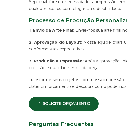
Seja qual for sua necessidade, a impressão em a
ALGODÃO
qualquer espaço com elegância e durabilidade.
SUPORTE
PARA
Processo de Produção Personali
BANNERS
1. Envio da Arte Final:
Envie-nos sua arte final n
WIND
BANNER
2. Aprovação do Layout:
Nossa equipe criará u
ESTRUTURAS
conforme suas expectativas.
PARA
PROPAGANDA
3. Produção e Impressão:
Após a aprovação, in
PRODUTO
precisão e qualidade em cada peça.
PROMOCIONAL
PARA
Transforme seus projetos com nossa impressão e
EVENTOS
E
obter um orçamento e descubra como podemos aj
EMPRESAS
PRODUTO
SOLICITE ORÇAMENTO
PROMOCIONAL
PARA
PONTO
DE
Perguntas Frequentes
VENDA