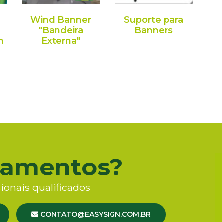
Wind Banner
Suporte para
"Bandeira
Banners
m
Externa"
çamentos?
ionais qualificados
CONTATO@EASYSIGN.COM.BR