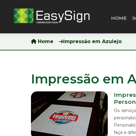
HOME
S
Pesquisar
Home
Impressão em Azulejo
HOME
SOBRE
NÓS
Impressão em A
BLOG
PRODUTOS
Impres
&
Person
SERVIÇOS
Os serviç
IMPRESSÃO
DIGITAL
personali
EM
Personali
ADESIVO
faça a dif