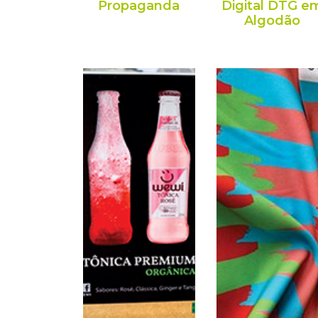
Propaganda
Digital DTG e
Algodão