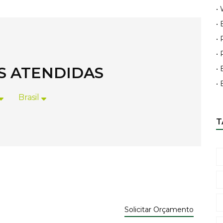
•
•
•
•
ES ATENDIDAS
• 
•
Brasil
T
Solicitar Orçamento