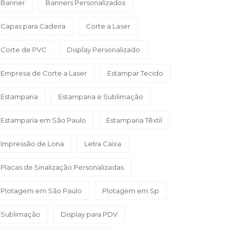
Banner
Banners Personalizados
Capas para Cadeira
Corte a Laser
Corte de PVC
Display Personalizado
Empresa de Corte a Laser
Estampar Tecido
Estamparia
Estamparia e Sublimação
Estamparia em São Paulo
Estamparia Têxtil
Impressão de Lona
Letra Caixa
Placas de Sinalização Personalizadas
Plotagem em São Paulo
Plotagem em Sp
Sublimação
Display para PDV