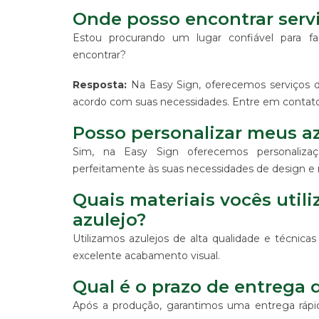
-
Onde posso encontrar serv
PDV
Estou procurando um lugar confiável para f
ESTAMPARIA
encontrar?
DE
TECIDO
Resposta:
Na Easy Sign, oferecemos serviços de
CORRIDO
E
acordo com suas necessidades. Entre em contato 
CENTRALIZADO
Posso personalizar meus a
ESTAMPARIA
DIGITAL
Sim, na Easy Sign oferecemos personaliza
DE
perfeitamente às suas necessidades de design 
PRODUTO
EM
Quais materiais vocês util
TECIDO
azulejo?
IMPRESSÃO
DE
Utilizamos azulejos de alta qualidade e técnica
SINALIZAÇÃO
excelente acabamento visual.
"CATÁLOGOS"
CONTATO
Qual é o prazo de entrega 
TRABALHE
Após a produção, garantimos uma entrega rápi
CONOSCO