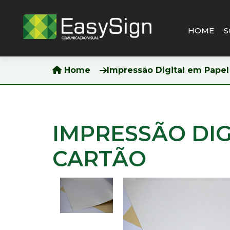
HOME
S
Pesquisar
Home
Impressão Digital em Papel
HOME
SOBRE
NÓS
IMPRESSÃO DIG
BLOG
CARTÃO
PRODUTOS
&
SERVIÇOS
IMPRESSÃO
DIGITAL
EM
ADESIVO