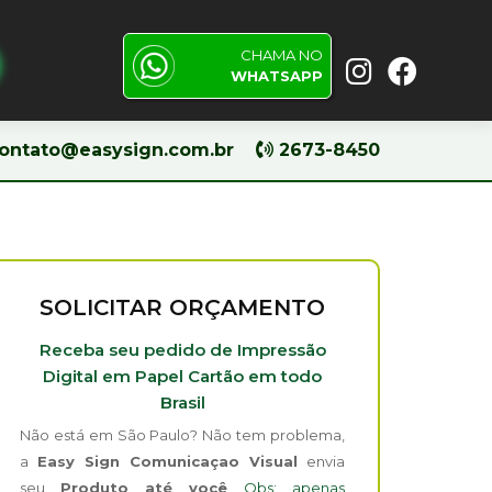
CHAMA NO
Pesquisar
WHATSAPP
ontato@easysign.com.br
2673-8450
SOLICITAR ORÇAMENTO
Receba seu pedido de Impressão
Digital em Papel Cartão em todo
Brasil
Não está em São Paulo? Não tem problema,
a
Easy Sign Comunicaçao Visual
envia
seu
Produto até você
Obs: apenas