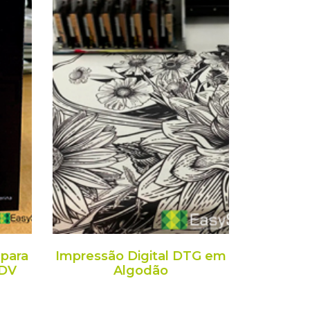
 para
Impressão Digital DTG em
PDV
Algodão