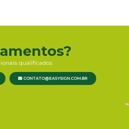
çamentos?
ionais qualificados
CONTATO@EASYSIGN.COM.BR