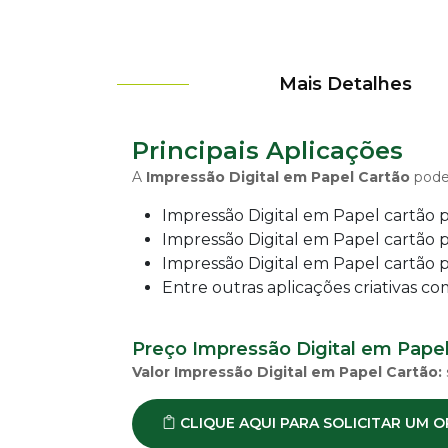
-
PDV
ESTAMPARIA
Mais Detalhes
DE
TECIDO
CORRIDO
E
Principais Aplicações
CENTRALIZADO
A
Impressão Digital em Papel Cartão
pode 
ESTAMPARIA
DIGITAL
Impressão Digital em Papel cartão
DE
Impressão Digital em Papel cartão p
PRODUTO
Impressão Digital em Papel cartão 
EM
TECIDO
Entre outras aplicações criativas c
IMPRESSÃO
DE
Preço Impressão Digital em Papel
SINALIZAÇÃO
"CATÁLOGOS"
Valor Impressão Digital em Papel Cartão:
CONTATO
CLIQUE AQUI PARA SOLICITAR UM
TRABALHE
CONOSCO