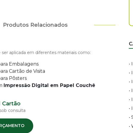
Produtos Relacionados
C
ser aplicada em diferentes materiais como:
 para Embalagens
•
ara Cartão de Visita
•
para Pôsters
•
om
Impressão Digital em Papel Couchê
•
•
 Cartão
•
sob consulta
•
 ORÇAMENTO
•