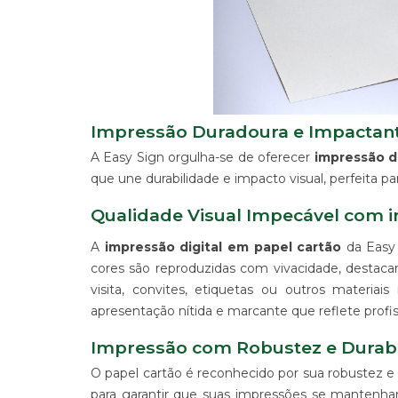
IMPRESSÃO
DIGITAL
EM
LONA
IMPRESSÃO
DIGITAL
EM
Impressão Duradoura e Impactante
PAPEL
IMPRESSÃO
A Easy Sign orgulha-se de oferecer
impressão di
DIGITAL
que une durabilidade e impacto visual, perfeita par
UV
EM
Qualidade Visual Impecável com 
CHAPA
A
impressão digital em papel cartão
da Easy 
IMPRESSÃO
DIGITAL
cores são reproduzidas com vivacidade, destacan
SUBLIMÁTICA
visita, convites, etiquetas ou outros materia
EM
apresentação nítida e marcante que reflete profi
TECIDO
IMPRESSÃO
Impressão com Robustez e Durab
DIGITAL
O papel cartão é reconhecido por sua robustez e 
DTG
EM
para garantir que suas impressões se mantenha