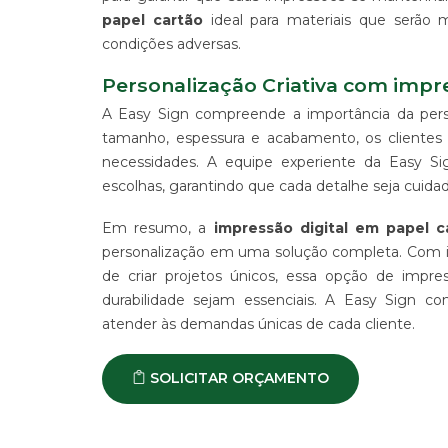
ALGODÃO
papel cartão
ideal para materiais que serão
SUPORTE
condições adversas.
PARA
BANNERS
Personalização Criativa com impr
WIND
A Easy Sign compreende a importância da pers
BANNER
tamanho, espessura e acabamento, os clientes t
ESTRUTURAS
necessidades. A equipe experiente da Easy Sig
PARA
escolhas, garantindo que cada detalhe seja cuid
PROPAGANDA
PRODUTO
Em resumo, a
impressão digital em papel c
PROMOCIONAL
personalização em uma solução completa. Com im
PARA
de criar projetos únicos, essa opção de impr
EVENTOS
durabilidade sejam essenciais. A Easy Sign co
E
EMPRESAS
atender às demandas únicas de cada cliente.
PRODUTO
PROMOCIONAL
SOLICITAR ORÇAMENTO
PARA
PONTO
DE
VENDA