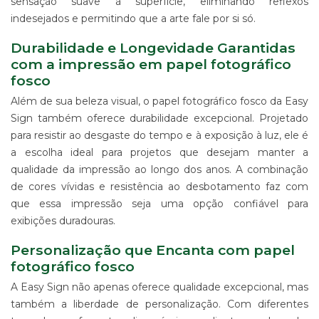
sensação suave à superfície, eliminando reflexos
ALGODÃO
indesejados e permitindo que a arte fale por si só.
SUPORTE
PARA
Durabilidade e Longevidade Garantidas
BANNERS
com a impressão em papel fotográfico
WIND
fosco
BANNER
Além de sua beleza visual, o papel fotográfico fosco da Easy
ESTRUTURAS
Sign também oferece durabilidade excepcional. Projetado
PARA
para resistir ao desgaste do tempo e à exposição à luz, ele é
PROPAGANDA
a escolha ideal para projetos que desejam manter a
PRODUTO
qualidade da impressão ao longo dos anos. A combinação
PROMOCIONAL
de cores vívidas e resistência ao desbotamento faz com
PARA
EVENTOS
que essa impressão seja uma opção confiável para
E
exibições duradouras.
EMPRESAS
Personalização que Encanta com papel
PRODUTO
PROMOCIONAL
fotográfico fosco
PARA
A Easy Sign não apenas oferece qualidade excepcional, mas
PONTO
DE
também a liberdade de personalização. Com diferentes
VENDA