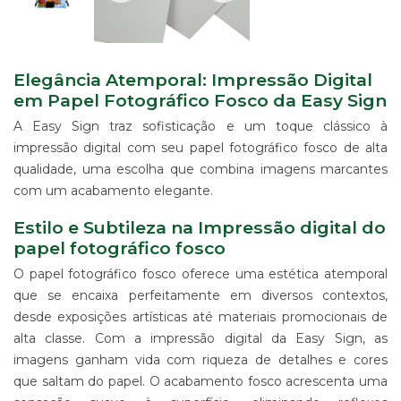
IMPRESSÃO
DIGITAL
EM
LONA
Elegância Atemporal: Impressão Digital
IMPRESSÃO
DIGITAL
em Papel Fotográfico Fosco da Easy Sign
EM
A Easy Sign traz sofisticação e um toque clássico à
PAPEL
impressão digital com seu papel fotográfico fosco de alta
IMPRESSÃO
qualidade, uma escolha que combina imagens marcantes
DIGITAL
com um acabamento elegante.
UV
EM
Estilo e Subtileza na Impressão digital do
CHAPA
papel fotográfico fosco
IMPRESSÃO
DIGITAL
O papel fotográfico fosco oferece uma estética atemporal
SUBLIMÁTICA
que se encaixa perfeitamente em diversos contextos,
EM
desde exposições artísticas até materiais promocionais de
TECIDO
alta classe. Com a impressão digital da Easy Sign, as
IMPRESSÃO
imagens ganham vida com riqueza de detalhes e cores
DIGITAL
DTG
que saltam do papel. O acabamento fosco acrescenta uma
EM