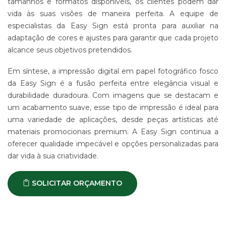
tamanhos e formatos disponíveis, os clientes podem dar
-
vida às suas visões de maneira perfeita. A equipe de
PDV
especialistas da Easy Sign está pronta para auxiliar na
ESTAMPARIA
adaptação de cores e ajustes para garantir que cada projeto
DE
alcance seus objetivos pretendidos.
TECIDO
CORRIDO
E
Em síntese, a impressão digital em papel fotográfico fosco
CENTRALIZADO
da Easy Sign é a fusão perfeita entre elegância visual e
ESTAMPARIA
durabilidade duradoura. Com imagens que se destacam e
DIGITAL
um acabamento suave, esse tipo de impressão é ideal para
DE
uma variedade de aplicações, desde peças artísticas até
PRODUTO
materiais promocionais premium. A Easy Sign continua a
EM
TECIDO
oferecer qualidade impecável e opções personalizadas para
dar vida à sua criatividade.
IMPRESSÃO
DE
SINALIZAÇÃO
SOLICITAR ORÇAMENTO
"CATÁLOGOS"
CONTATO
TRABALHE
CONOSCO