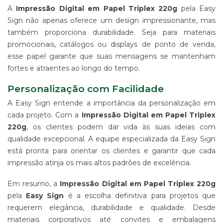
-
A
Impressão Digital em Papel Triplex 220g
pela Easy
PDV
Sign não apenas oferece um design impressionante, mas
ESTAMPARIA
também proporciona durabilidade. Seja para materiais
DE
promocionais, catálogos ou displays de ponto de venda,
TECIDO
esse papel garante que suas mensagens se mantenham
CORRIDO
fortes e atraentes ao longo do tempo.
E
CENTRALIZADO
Personalização com Facilidade
ESTAMPARIA
DIGITAL
A Easy Sign entende a importância da personalização em
DE
cada projeto. Com a
Impressão Digital em Papel Triplex
PRODUTO
220g
, os clientes podem dar vida às suas ideias com
EM
qualidade excepcional. A equipe especializada da Easy Sign
TECIDO
está pronta para orientar os clientes e garantir que cada
IMPRESSÃO
impressão atinja os mais altos padrões de excelência.
DE
SINALIZAÇÃO
"CATÁLOGOS"
Em resumo, a
Impressão Digital em Papel Triplex 220g
pela
Easy Sign
é a escolha definitiva para projetos que
CONTATO
requerem elegância, durabilidade e qualidade. Desde
TRABALHE
materiais corporativos até convites e embalagens
CONOSCO