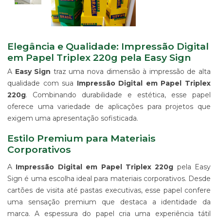
IMPRESSÃO
DIGITAL
EM
LONA
IMPRESSÃO
Elegância e Qualidade: Impressão Digital
DIGITAL
em Papel Triplex 220g pela Easy Sign
EM
A
Easy Sign
traz uma nova dimensão à impressão de alta
PAPEL
qualidade com sua
Impressão Digital em Papel Triplex
IMPRESSÃO
220g
. Combinando durabilidade e estética, esse papel
DIGITAL
UV
oferece uma variedade de aplicações para projetos que
EM
exigem uma apresentação sofisticada.
CHAPA
Estilo Premium para Materiais
IMPRESSÃO
DIGITAL
Corporativos
SUBLIMÁTICA
EM
A
Impressão Digital em Papel Triplex 220g
pela Easy
TECIDO
Sign é uma escolha ideal para materiais corporativos. Desde
IMPRESSÃO
cartões de visita até pastas executivas, esse papel confere
DIGITAL
uma sensação premium que destaca a identidade da
DTG
marca. A espessura do papel cria uma experiência tátil
EM