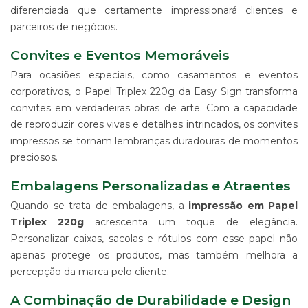
ALGODÃO
diferenciada que certamente impressionará clientes e
parceiros de negócios.
SUPORTE
PARA
Convites e Eventos Memoráveis
BANNERS
Para ocasiões especiais, como casamentos e eventos
WIND
BANNER
corporativos, o Papel Triplex 220g da Easy Sign transforma
convites em verdadeiras obras de arte. Com a capacidade
ESTRUTURAS
PARA
de reproduzir cores vivas e detalhes intrincados, os convites
PROPAGANDA
impressos se tornam lembranças duradouras de momentos
PRODUTO
preciosos.
PROMOCIONAL
PARA
Embalagens Personalizadas e Atraentes
EVENTOS
Quando se trata de embalagens, a
impressão em Papel
E
EMPRESAS
Triplex 220g
acrescenta um toque de elegância.
Personalizar caixas, sacolas e rótulos com esse papel não
PRODUTO
PROMOCIONAL
apenas protege os produtos, mas também melhora a
PARA
percepção da marca pelo cliente.
PONTO
DE
A Combinação de Durabilidade e Design
VENDA