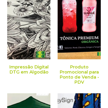
Impressão Digital
Produto
DTG em Algodão
Promocional para
Ponto de Venda -
PDV