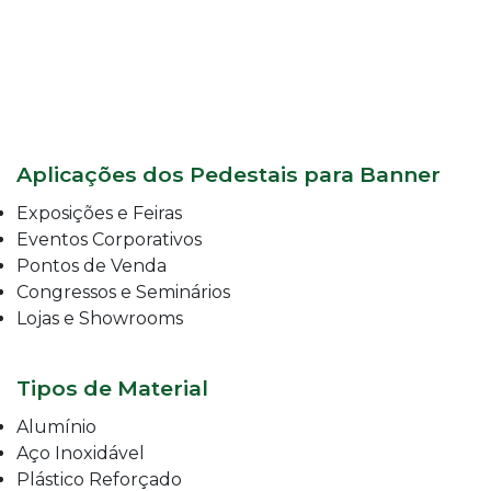
-
PDV
ESTAMPARIA
DE
TECIDO
CORRIDO
E
Aplicações dos Pedestais para Banner
CENTRALIZADO
ESTAMPARIA
Exposições e Feiras
DIGITAL
Eventos Corporativos
DE
Pontos de Venda
PRODUTO
EM
Congressos e Seminários
TECIDO
Lojas e Showrooms
IMPRESSÃO
DE
SINALIZAÇÃO
Tipos de Material
"CATÁLOGOS"
Alumínio
CONTATO
Aço Inoxidável
TRABALHE
Plástico Reforçado
CONOSCO