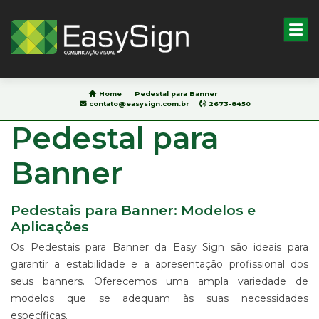
Pesquisar
Home
Pedestal para Banner
contato@easysign.com.br
2673-8450
Pedestal para
HOME
SOBRE
Banner
NÓS
BLOG
Pedestais para Banner: Modelos e
PRODUTOS
Aplicações
&
SERVIÇOS
Os Pedestais para Banner da Easy Sign são ideais para
IMPRESSÃO
garantir a estabilidade e a apresentação profissional dos
DIGITAL
seus banners. Oferecemos uma ampla variedade de
EM
modelos que se adequam às suas necessidades
ADESIVO
específicas.