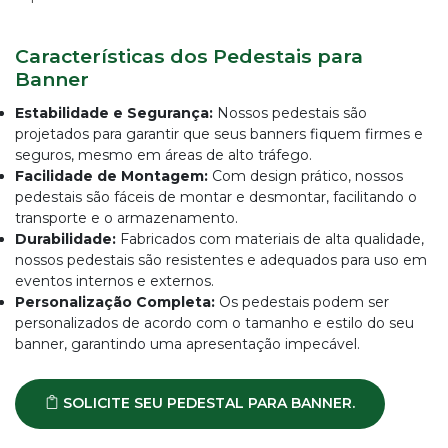
IMPRESSÃO
DIGITAL
EM
Características dos Pedestais para
LONA
Banner
IMPRESSÃO
DIGITAL
Estabilidade e Segurança:
Nossos pedestais são
EM
projetados para garantir que seus banners fiquem firmes e
PAPEL
seguros, mesmo em áreas de alto tráfego.
Facilidade de Montagem:
IMPRESSÃO
Com design prático, nossos
DIGITAL
pedestais são fáceis de montar e desmontar, facilitando o
UV
transporte e o armazenamento.
EM
Durabilidade:
Fabricados com materiais de alta qualidade,
CHAPA
nossos pedestais são resistentes e adequados para uso em
eventos internos e externos.
IMPRESSÃO
DIGITAL
Personalização Completa:
Os pedestais podem ser
SUBLIMÁTICA
personalizados de acordo com o tamanho e estilo do seu
EM
banner, garantindo uma apresentação impecável.
TECIDO
IMPRESSÃO
SOLICITE SEU PEDESTAL PARA BANNER.
DIGITAL
DTG
EM