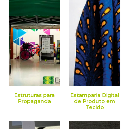
×
Fique por dentro!
Receba as últimas novidades e
promoções diretamente no seu e-mail.
Estruturas para
Estamparia Digital
Propaganda
de Produto em
Tecido
Cadastrar