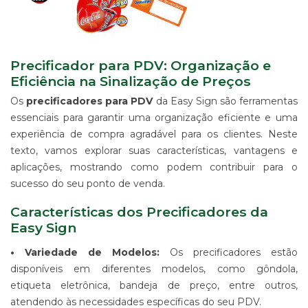
IMPRESSÃO
DIGITAL
EM
LONA
IMPRESSÃO
Precificador para PDV: Organização e
DIGITAL
Eficiência na Sinalização de Preços
EM
Os
precificadores para PDV
da Easy Sign são ferramentas
PAPEL
essenciais para garantir uma organização eficiente e uma
IMPRESSÃO
experiência de compra agradável para os clientes. Neste
DIGITAL
UV
texto, vamos explorar suas características, vantagens e
EM
aplicações, mostrando como podem contribuir para o
CHAPA
sucesso do seu ponto de venda.
IMPRESSÃO
DIGITAL
Características dos Precificadores da
SUBLIMÁTICA
Easy Sign
EM
TECIDO
• Variedade de Modelos:
Os precificadores estão
IMPRESSÃO
disponíveis em diferentes modelos, como gôndola,
DIGITAL
etiqueta eletrônica, bandeja de preço, entre outros,
DTG
atendendo às necessidades específicas do seu PDV.
EM