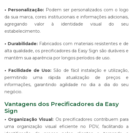
ALGODÃO
• Personalização:
Podem ser personalizados com o logo
SUPORTE
da sua marca, cores institucionais e informações adicionais,
PARA
agregando valor à identidade visual do seu
BANNERS
estabelecimento.
WIND
BANNER
• Durabilidade:
Fabricados com materiais resistentes e de
ESTRUTURAS
alta qualidade, os precificadores da Easy Sign são duráveis e
PARA
mantêm sua aparência por longos períodos de uso.
PROPAGANDA
PRODUTO
• Facilidade de Uso:
São de fácil instalação e utilização,
PROMOCIONAL
permitindo uma rápida atualização de preços e
PARA
EVENTOS
informações, garantindo agilidade no dia a dia do seu
E
negócio.
EMPRESAS
Vantagens dos Precificadores da Easy
PRODUTO
PROMOCIONAL
Sign
PARA
• Organização Visual:
Os precificadores contribuem para
PONTO
DE
uma organização visual eficiente no PDV, facilitando a
VENDA