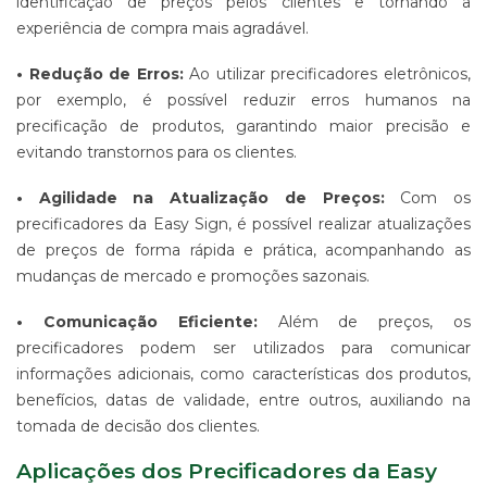
identificação de preços pelos clientes e tornando a
-
experiência de compra mais agradável.
PDV
ESTAMPARIA
• Redução de Erros:
Ao utilizar precificadores eletrônicos,
DE
por exemplo, é possível reduzir erros humanos na
TECIDO
precificação de produtos, garantindo maior precisão e
CORRIDO
E
evitando transtornos para os clientes.
CENTRALIZADO
• Agilidade na Atualização de Preços:
Com os
ESTAMPARIA
precificadores da Easy Sign, é possível realizar atualizações
DIGITAL
DE
de preços de forma rápida e prática, acompanhando as
PRODUTO
mudanças de mercado e promoções sazonais.
EM
TECIDO
• Comunicação Eficiente:
Além de preços, os
IMPRESSÃO
precificadores podem ser utilizados para comunicar
DE
informações adicionais, como características dos produtos,
SINALIZAÇÃO
benefícios, datas de validade, entre outros, auxiliando na
"CATÁLOGOS"
tomada de decisão dos clientes.
CONTATO
TRABALHE
Aplicações dos Precificadores da Easy
CONOSCO