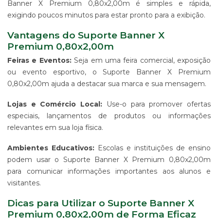
Banner X Premium 0,80x2,00m é simples e rápida,
-
exigindo poucos minutos para estar pronto para a exibição.
PDV
ESTAMPARIA
Vantagens do Suporte Banner X
DE
Premium 0,80x2,00m
TECIDO
CORRIDO
Feiras e Eventos:
Seja em uma feira comercial, exposição
E
ou evento esportivo, o Suporte Banner X Premium
CENTRALIZADO
0,80x2,00m ajuda a destacar sua marca e sua mensagem.
ESTAMPARIA
DIGITAL
Lojas e Comércio Local:
Use-o para promover ofertas
DE
especiais, lançamentos de produtos ou informações
PRODUTO
relevantes em sua loja física.
EM
TECIDO
Ambientes Educativos:
Escolas e instituições de ensino
IMPRESSÃO
podem usar o Suporte Banner X Premium 0,80x2,00m
DE
SINALIZAÇÃO
para comunicar informações importantes aos alunos e
"CATÁLOGOS"
visitantes.
CONTATO
Dicas para Utilizar o Suporte Banner X
TRABALHE
Premium 0,80x2,00m de Forma Eficaz
CONOSCO