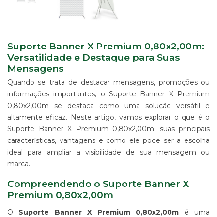
IMPRESSÃO
DIGITAL
EM
LONA
IMPRESSÃO
Suporte Banner X Premium 0,80x2,00m:
DIGITAL
Versatilidade e Destaque para Suas
EM
Mensagens
PAPEL
Quando se trata de destacar mensagens, promoções ou
IMPRESSÃO
informações importantes, o Suporte Banner X Premium
DIGITAL
UV
0,80x2,00m se destaca como uma solução versátil e
EM
altamente eficaz. Neste artigo, vamos explorar o que é o
CHAPA
Suporte Banner X Premium 0,80x2,00m, suas principais
IMPRESSÃO
características, vantagens e como ele pode ser a escolha
DIGITAL
ideal para ampliar a visibilidade de sua mensagem ou
SUBLIMÁTICA
EM
marca.
TECIDO
Compreendendo o Suporte Banner X
IMPRESSÃO
Premium 0,80x2,00m
DIGITAL
DTG
O
Suporte Banner X Premium 0,80x2,00m
é uma
EM