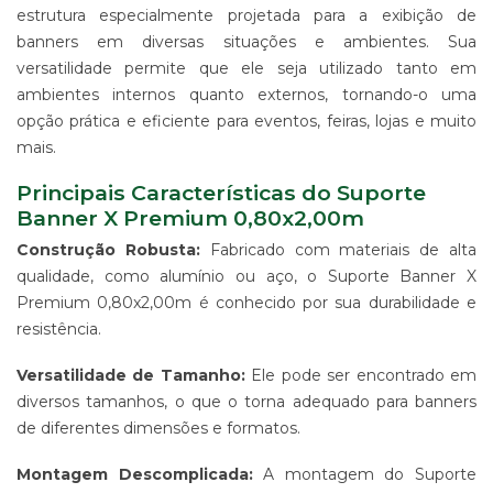
ALGODÃO
estrutura especialmente projetada para a exibição de
banners em diversas situações e ambientes. Sua
SUPORTE
PARA
versatilidade permite que ele seja utilizado tanto em
BANNERS
ambientes internos quanto externos, tornando-o uma
WIND
opção prática e eficiente para eventos, feiras, lojas e muito
BANNER
mais.
ESTRUTURAS
Principais Características do Suporte
PARA
Banner X Premium 0,80x2,00m
PROPAGANDA
PRODUTO
Construção Robusta:
Fabricado com materiais de alta
PROMOCIONAL
qualidade, como alumínio ou aço, o Suporte Banner X
PARA
Premium 0,80x2,00m é conhecido por sua durabilidade e
EVENTOS
resistência.
E
EMPRESAS
Versatilidade de Tamanho:
Ele pode ser encontrado em
PRODUTO
diversos tamanhos, o que o torna adequado para banners
PROMOCIONAL
PARA
de diferentes dimensões e formatos.
PONTO
DE
Montagem Descomplicada:
A montagem do Suporte
VENDA