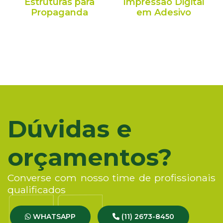
Estruturas para
Impressão Digital
Propaganda
em Adesivo
Dúvidas e
orçamentos?
Converse com nosso time de profissionais
qualificados
WHATSAPP
(11) 2673-8450