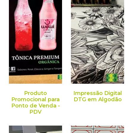
Produto
Impressão Digital
Promocional para
DTG em Algodão
Ponto de Venda -
PDV