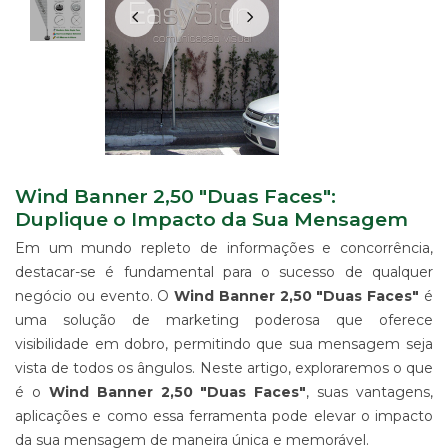
IMPRESSÃO
DIGITAL
EM
LONA
IMPRESSÃO
DIGITAL
EM
PAPEL
IMPRESSÃO
Wind Banner 2,50 "Duas Faces":
DIGITAL
UV
Duplique o Impacto da Sua Mensagem
EM
Em um mundo repleto de informações e concorrência,
CHAPA
destacar-se é fundamental para o sucesso de qualquer
IMPRESSÃO
negócio ou evento. O
Wind Banner 2,50 "Duas Faces"
é
DIGITAL
SUBLIMÁTICA
uma solução de marketing poderosa que oferece
EM
visibilidade em dobro, permitindo que sua mensagem seja
TECIDO
vista de todos os ângulos. Neste artigo, exploraremos o que
IMPRESSÃO
é o
Wind Banner 2,50 "Duas Faces"
, suas vantagens,
DIGITAL
aplicações e como essa ferramenta pode elevar o impacto
DTG
da sua mensagem de maneira única e memorável.
EM