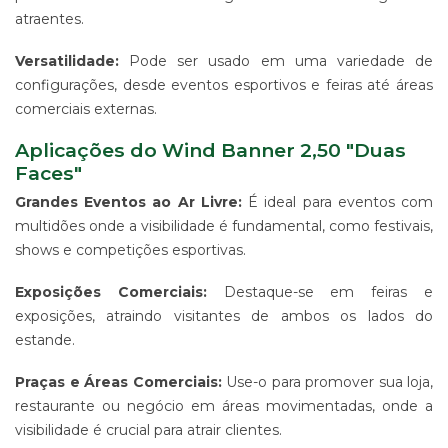
-
atraentes.
PDV
Versatilidade:
Pode ser usado em uma variedade de
ESTAMPARIA
DE
configurações, desde eventos esportivos e feiras até áreas
TECIDO
comerciais externas.
CORRIDO
E
Aplicações do Wind Banner 2,50 "Duas
CENTRALIZADO
Faces"
ESTAMPARIA
Grandes Eventos ao Ar Livre:
É ideal para eventos com
DIGITAL
DE
multidões onde a visibilidade é fundamental, como festivais,
PRODUTO
shows e competições esportivas.
EM
TECIDO
Exposições Comerciais:
Destaque-se em feiras e
IMPRESSÃO
exposições, atraindo visitantes de ambos os lados do
DE
estande.
SINALIZAÇÃO
"CATÁLOGOS"
Praças e Áreas Comerciais:
Use-o para promover sua loja,
CONTATO
restaurante ou negócio em áreas movimentadas, onde a
TRABALHE
visibilidade é crucial para atrair clientes.
CONOSCO