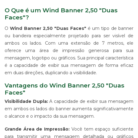
ALGODÃO
O Que é um Wind Banner 2,50 "Duas
SUPORTE
Faces"?
PARA
BANNERS
O
Wind Banner 2,50 "Duas Faces"
é um tipo de banner
WIND
ou bandeira especialmente projetado para ser visível de
BANNER
ambos os lados. Com uma extensão de 7 metros, ele
ESTRUTURAS
oferece uma área de impressão generosa para sua
PARA
mensagem, logotipo ou gráficos. Sua principal característica
PROPAGANDA
é a capacidade de exibir sua mensagem de forma eficaz
PRODUTO
em duas direções, duplicando a visibilidade.
PROMOCIONAL
PARA
Vantagens do Wind Banner 2,50 "Duas
EVENTOS
Faces"
E
EMPRESAS
Visibilidade Dupla:
A capacidade de exibir sua mensagem
PRODUTO
em ambos os lados do banner aumenta significativamente
PROMOCIONAL
o alcance e o impacto da sua mensagem.
PARA
PONTO
Grande Área de Impressão:
Você tem espaço suficiente
DE
para transmitir uma mensagem detalhada ou gráficos
VENDA